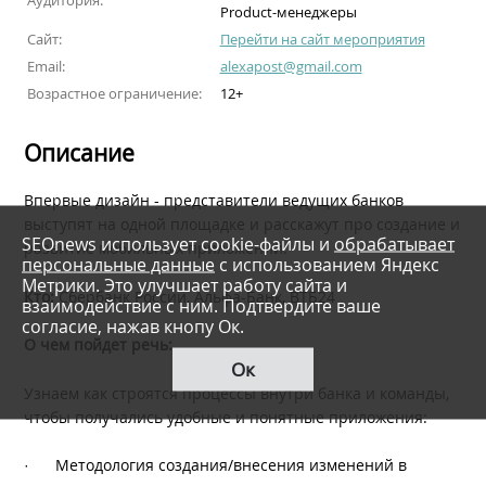
Аудитория:
Product-менеджеры
Сайт:
Перейти на сайт мероприятия
Email:
alexapost@gmail.com
Возрастное ограничение:
12+
Описание
Впервые дизайн - представители ведущих банков
выступят на одной площадке и расскажут про создание и
SEOnews использует cookie-файлы и
обрабатывает
развитие мобильных приложений.
персональные данные
с использованием Яндекс
Метрики. Это улучшает работу сайта и
Кто:
Сбербанк России, Альфа-Банк, ВТБ24
взаимодействие с ним. Подтвердите ваше
согласие, нажав кнопу Ок.
О чем пойдет речь:
Ок
Узнаем как строятся процессы внутри банка и команды,
чтобы получались удобные и понятные приложения:
·
Методология создания/внесения изменений в