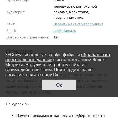
менеджер по контекстной
Аудитория:
рекламе, маркетолог,
предприниматель
Сайт:
Перейти на сайт мероприятия
Email:
adv@elama.ru
Возрастное ограничение:
12+
Описание
SEOnews использует cookie-файлы и
обрабатывает
персональные данные
с использованием Яндекс
Вы узнаете о самых эффективных в 2023 году
Метрики. Это улучшает работу сайта и
взаимодействие с ним. Подтвердите ваше
инструментах и подходах к рекламе в интернете,
согласие, нажав кнопу Ок.
которые помогут вам запускать успешные кампании и
получать больше продаж. После обучения вы получите
Ок
именной сертификат об окончании курса и бонус на
первый запуск рекламы.
На курсах вы:
Изучите рекламные каналы и подберете те, что