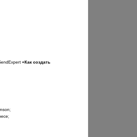
SendExpert
«Как создать
mson;
несе;