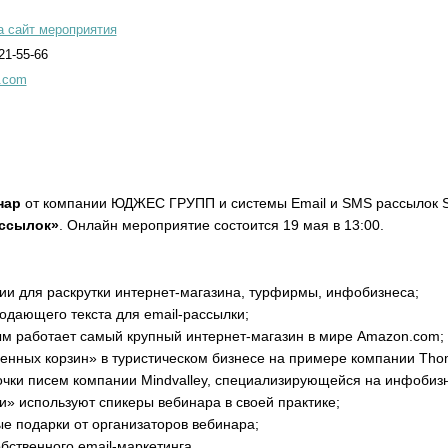
а сайт мероприятия
21-55-66
.com
нар
от компании ЮДЖЕС ГРУПП и системы Email и SMS рассылок 
ассылок»
. Онлайн мероприятие состоится 19 мая в 13:00.
и для раскрутки интернет-магазина, турфирмы, инфобизнеса;
одающего текста для email-рассылки;
рым работает самый крупный интернет-магазин в мире Amazon.com;
енных корзин» в туристическом бизнесе на примере компании Tho
чки писем компании Mindvalley, специализирующейся на инфобиз
и» используют спикеры вебинара в своей практике;
ые подарки от организаторов вебинара;
бственного email-маркетинга.