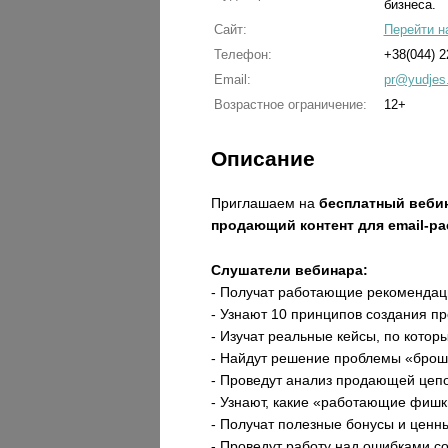
бизнеса.
Сайт:
Перейти н
Телефон:
+38(044) 2
Email:
pr@yudjes
Возрастное ограничение:
12+
Описание
Приглашаем на
бесплатный веби
продающий контент для email-р
Слушатели вебинара:
- Получат работающие рекомендаци
- Узнают 10 принципов создания пр
- Изучат реальные кейсы, по кото
- Найдут решение проблемы «брош
- Проведут анализ продающей цепо
- Узнают, какие «работающие фишк
- Получат полезные бонусы и ценн
- Проведут работу над ошибками со