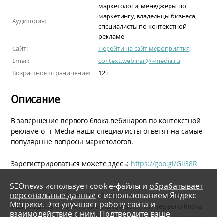
маркетологи, менеджеры по
маркетингу, владельцы бизнеса,
Аудитория:
специалисты по контекстной
рекламе
Сайт:
Перейти на сайт мероприятия
Email:
context.webinar@i-media.ru
Возрастное ограничение:
12+
Описание
В завершение первого блока вебинаров по контекстной
рекламе от i-Media наши специалисты ответят на самые
популярные вопросы маркетологов.
Зарегистрироваться можете здесь:
https://goo.gl/Gli88R
SEOnews использует cookie-файлы и
обрабатывает
персональные данные
с использованием Яндекс
Специалист по контекстной рекламе i-Media Карина
Метрики. Это улучшает работу сайта и
Ишкильдина на заключительном занятии первого блока
взаимодействие с ним. Подтвердите ваше
цикла вебинаров ответит на вопросы, которые задавали