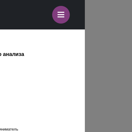
≡
о анализа
риниматель