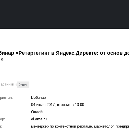
инар «Ретаргетинг в Яндекс.Директе: от основ д
и»
частники
0 чел.
риятия:
Вебинар
04 июля 2017, вторник в 13:00
Онлайн
ор:
eLama.ru
:
менеджер по контекстной рекламе, маркетолог, предп