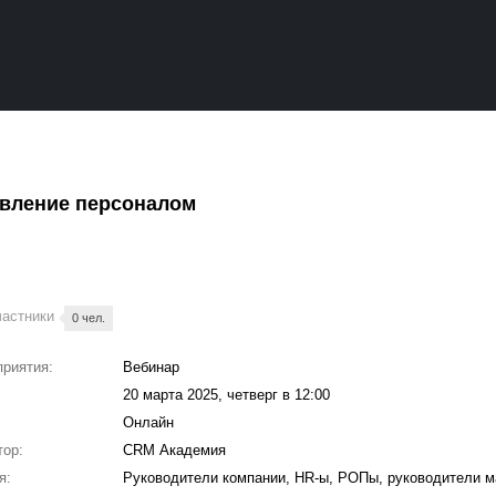
авление персоналом
частники
0 чел.
приятия:
Вебинар
20 марта 2025, четверг в 12:00
Онлайн
тор:
CRM Академия
я:
Руководители компании, HR-ы, РОПы, руководители м