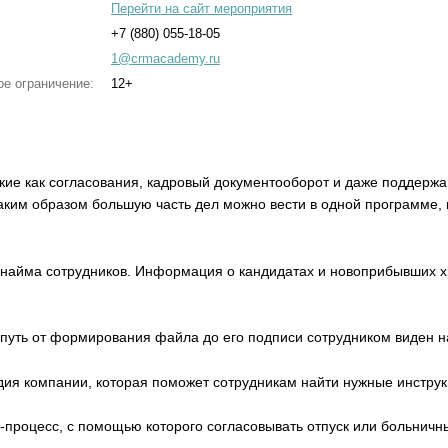
Перейти на сайт мероприятия
+7 (880) 055-18-05
1@crmacademy.ru
ое ограничение:
12+
кие как согласования, кадровый документооборот и даже поддержа
аким образом большую часть дел можно вести в одной программе,
.
найма сотрудников. Информация о кандидатах и новоприбывших хра
путь от формирования файла до его подписи сотрудником виден н
ия компании, которая поможет сотрудникам найти нужные инструк
процесс, с помощью которого согласовывать отпуск или больничны