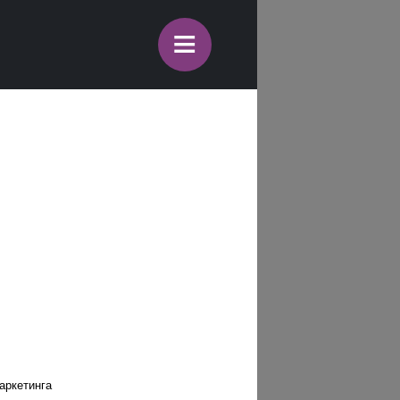
≡
аркетинга