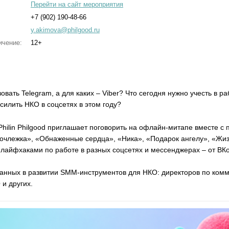
Перейти на сайт мероприятия
+7 (902) 190-48-66
y.akimova@philgood.ru
ичение:
12+
овать Telegram, а для каких – Viber? Что сегодня нужно учесть в 
силить НКО в соцсетях в этом году?
hilin Philgood приглашает поговорить на офлайн-митапе вместе с
очлежка», «Обнаженные сердца», «Ника», «Подарок ангелу», «Жизн
лайфхаками по работе в разных соцсетях и мессенджерах – от ВКо
ванных в развитии SMM-инструментов для НКО: директоров по ко
и других.