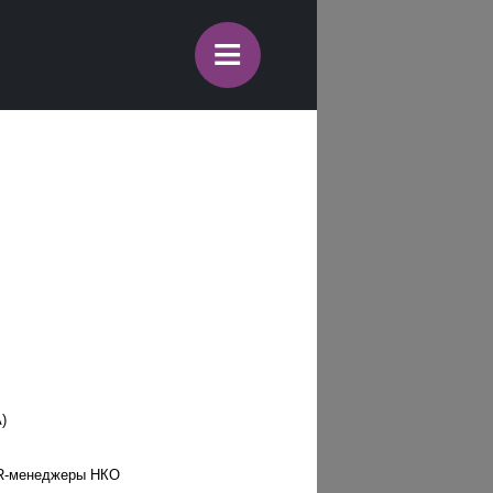
≡
)
PR-менеджеры НКО