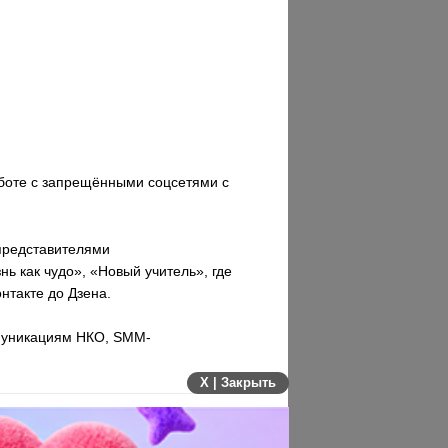
работе с запрещёнными соцсетями с
 представителями
ь как чудо», «Новый учитель», где
нтакте до Дзена.
ммуникациям НКО, SMM-
X | Закрыть