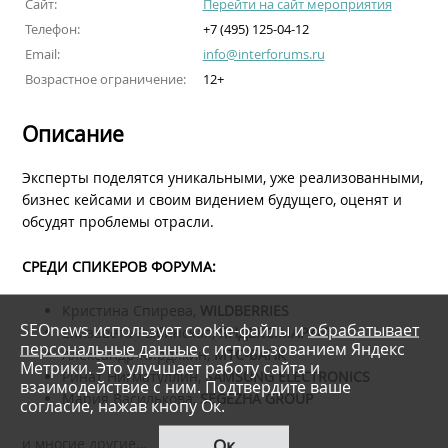
Сайт:
Перейти на сайт мероприятия
Телефон:
+7 (495) 125-04-12
Email:
info@interforums.ru
Возрастное ограничение:
12+
Описание
Эксперты поделятся уникальными, уже реализованными,
бизнес кейсами и своим видением будущего, оценят и
обсудят проблемы отрасли.
СРЕДИ СПИКЕРОВ ФОРУМА:
Кристина Спирева,
WILDBERRIES
SEOnews использует cookie-файлы и
обрабатывает
Елизавета Рыбинская,
ЯНДЕКС.МАРКЕТ
персональные данные
с использованием Яндекс
Александр Кирдякин,
МТС-БАНК
Метрики. Это улучшает работу сайта и
Ринат Нигматуллин,
SAMSUNG ELECTRONICS
взаимодействие с ним. Подтвердите ваше
Мария Василькова,
SEGEZHA GROUP
согласие, нажав кнопу Ок.
Ок
и многие другие…