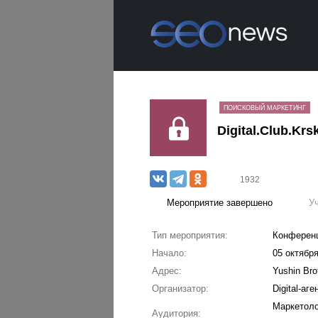
ПОИСКОВЫЙ МАРКЕТИНГ
Digital.Club.Krs
1932
Мероприятие завершено
У
Тип мероприятия:
Конферен
Начало:
05 октября
Адрес:
Yushin Bro
Организатор:
Digital-а
Маркетоло
Аудитория: