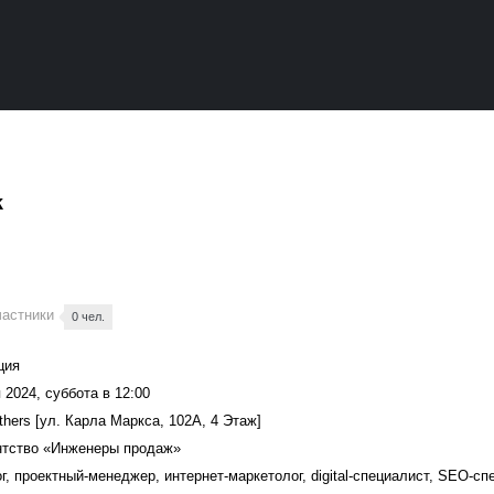
k
частники
0 чел.
ция
 2024, суббота в 12:00
thers [ул. Карла Маркса, 102А, 4 Этаж]
гентство «Инженеры продаж»
г, проектный-менеджер, интернет-маркетолог, digital-специалист, SEO-с