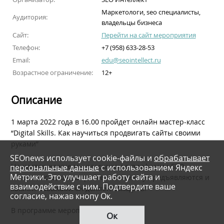
Маркетологи, seo специалисты,
Аудитория:
владельцы бизнеса
Сайт:
Перейти на сайт мероприятия
Телефон:
+7 (958) 633-28-53
Email:
edu@seointellect.ru
Возрастное ограничение:
12+
Описание
1 марта 2022 года в 16.00 пройдет онлайн мастер-класс
“Digital Skills. Как научиться продвигать сайты своими
руками”
SEOnews использует cookie-файлы и
обрабатывает
На мастер-классе мы расскажем о профессии SEO
персональные данные
с использованием Яндекс
Метрики. Это улучшает работу сайта и
специалиста, какие требования к нему предъявляются и
взаимодействие с ним. Подтвердите ваше
какими навыками он должен обладать.
согласие, нажав кнопу Ок.
В программе мероприятия:
Ок