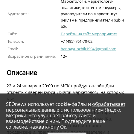
Маркетологи, маркетологи-
аналитики, контент-менеджеры,
Аудитория:
руководители по маркетингу/
рекламе, предприниматели b2b и
b2c
Сайт:
Перейти на сайт мероприятия
Телефон:
+7 (495) 761-79-02
Email:
hannayunchik1994@gmail.com
Возрастное ограничение:
12+
Описание
22 и 24 января в 20:00 по МСК пройдут онлайн Дни
открытых дверей курса «Digital маркетолог», на которых
мы:
SEOnews использует cookie-файлы и
обрабатывает
персональные данные
с использованием Яндекс
– Познакомимся с преподавателем курса, Викторией
Метрики. Это улучшает работу сайта и
Александровой-экс-сотрудником Яндекса и MailRu,
взаимодействие с ним. Подтвердите ваше
специалистом с 7-летним опытом в интернет-
согласие, нажав кнопу Ок.
продвижении, практикующим преподавателем и