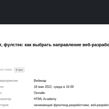
т, фулстек: как выбрать направление веб-разраб
частники
0 чел.
мероприятия:
Вебинар
ло:
18 мая 2022, среда в 16:00
с:
Онлайн
низатор:
HTML Academy
тория:
начинающие фронтенд-разработчики, веб-разрабо