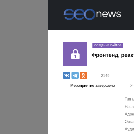
СОЗДАНИЕ САЙТОВ
Фронтенд, реак
2149
Мероприятие завершено
У
Тип 
Нача
Адре
Орга
Ауди