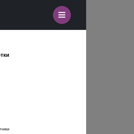
≡
отки
тчики