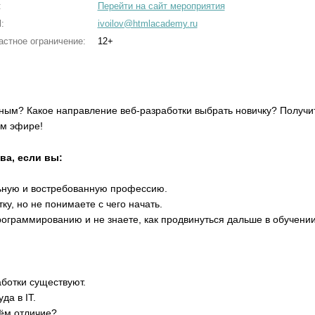
:
Перейти на сайт мероприятия
:
ivoilov@htmlacademy.ru
астное ограничение:
12+
ным? Какое направление веб-разработки выбрать новичку? Получи
ом эфире!
ва, если вы:
льную и востребованную профессию.
ку, но не понимаете с чего начать.
ограммированию и не знаете, как продвинуться дальше в обучении
ботки существуют.
да в IT.
чём отличие?