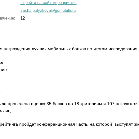
Перейти на сайт мероприятия
sasha.polyakova@gomobile.ru
ничение:
12+
я награждения лучших мобильных банков по итогам исследования.
ие
ние
1
ла проведена оценка 35 банков по 18 критериям и 107 показателям
х лиц.
ейтинга пройдет конференционная часть, на которой выступят эк