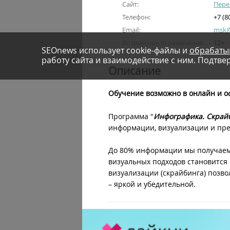
Сайт:
Пере
Телефон:
+7 (8
Email:
msk@i
Возрастное ограничение:
12+
SEOnews использует cookie-файлы и
обрабаты
работу сайта и взаимодействие с ним. Подтвер
Описание
Обучение возможно в онлайн и 
Программа "
Инфографика. Скрайб
информации, визуализации и пре
До 80% информации мы получаем 
визуальных подходов становится
визуализации (скрайбинга) позв
– яркой и убедительной.