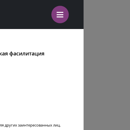
≡
кая фасилитация
для других заинтересованных лиц.