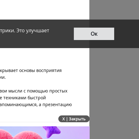
трики. Это улучшает
Ок
скрывает основы восприятия
ии.
свои мысли с помощью простых
е техниками быстрой
– запоминающимся, а презентацию
X | Закрыть