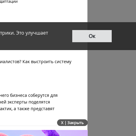
адаптации
трики. Это улучшает
Ок
иалистов? Как выстроить систему
его бизнеса соберутся для
ней эксперты поделятся
ктик, а также представят
X | Закрыть