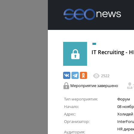
IT Recruiting -
2522
Мероприятие завершено
Тип мероприятия:
Форум
Начало:
08 ноября
Адрес:
Холидей
Организатор:
InterFor
HR дирек
Аудитория: