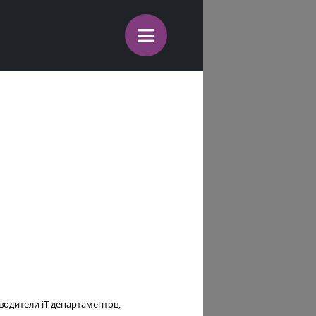
≡
водители iT-департаментов,