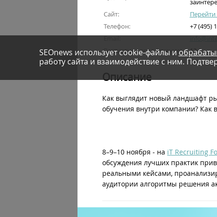
заинтере
Сайт:
Перейти 
Телефон:
+7 (495) 
Email:
info@int
Возрастное ограничение:
12+
SEOnews использует cookie-файлы и
обрабаты
работу сайта и взаимодействие с ним. Подтвер
Описание
Как выглядит новый ландшафт рын
обучения внутри компании? Как 
8–9–10 ноября - на
iT Recruiting 
обсуждения лучших практик привл
реальными кейсами, проанализир
аудитории алгоритмы решения ак