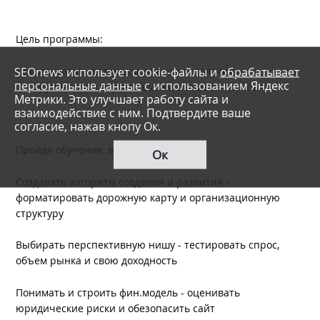
Цель программы:
SEOnews использует cookie-файлы и
обрабатывает
Сформировать алгоритм, навыки и получить
персональные данные
с использованием Яндекс
инструменты по первым шагам в онлайн-торговлю.
Метрики. Это улучшает работу сайта и
взаимодействие с ним. Подтвердите ваше
согласие, нажав кнопу Ок.
Пройдя обучение, вы научитесь:
Ок
Создавать алгоритм создания и развития -
форматировать дорожную карту и организационную
структуру
Выбирать перспективную нишу - тестировать спрос,
объем рынка и свою доходность
Понимать и строить фин.модель - оценивать
юридические риски и обезопасить сайт