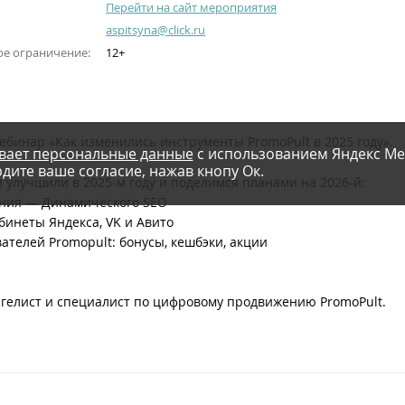
Перейти на сайт мероприятия
aspitsyna@click.ru
ое ограничение:
12+
бинар «Как изменились инструменты PromoPult в 2025 году».
вает персональные данные
с использованием Яндекс Ме
дите ваше согласие, нажав кнопу Ок.
и улучшили в 2025-м году и поделимся планами на 2026-й:
ения — Динамического SEO
бинеты Яндекса, VK и Авито
телей Promopult: бонусы, кешбэки, акции
гелист и специалист по цифровому продвижению PromoPult.