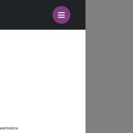
≡
ркетологи