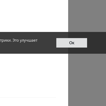
трики. Это улучшает
Ок