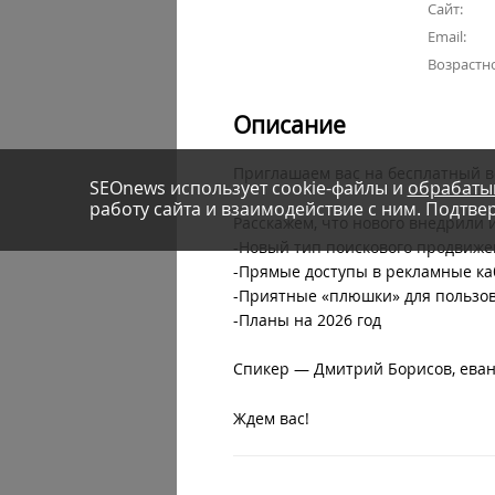
Сайт:
Email:
Возрастн
Описание
Приглашаем вас на бесплатный ве
SEOnews использует cookie-файлы и
обрабаты
работу сайта и взаимодействие с ним. Подтвер
Расскажем, что нового внедрили 
-Новый тип поискового продвиж
-Прямые доступы в рекламные ка
-Приятные «плюшки» для пользова
-Планы на 2026 год
Спикер — Дмитрий Борисов, еван
Ждем вас!