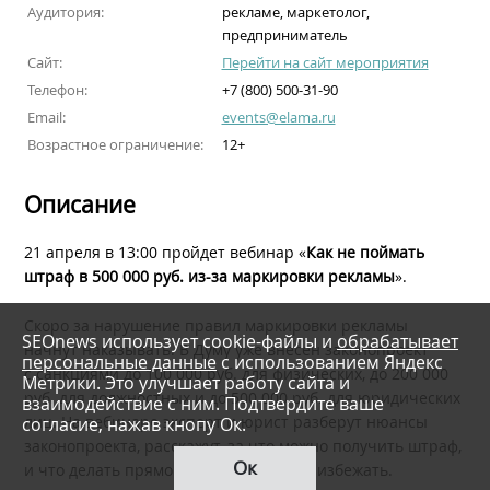
Аудитория:
рекламе, маркетолог,
предприниматель
Сайт:
Перейти на сайт мероприятия
Телефон:
+7 (800) 500-31-90
Email:
events@elama.ru
Возрастное ограничение:
12+
Описание
21 апреля в 13:00 пройдет вебинар «
Как не поймать
штраф в 500 000 руб. из-за маркировки рекламы
».
Скоро за нарушение правил маркировки рекламы
SEOnews использует cookie-файлы и
обрабатывает
начнут наказывать. В Думу уже внесен законопроект
персональные данные
с использованием Яндекс
с санкциями до 100 000 руб. для физических, до 200 000
Метрики. Это улучшает работу сайта и
руб. для должностных и до 500 000 руб. для юридических
взаимодействие с ним. Подтвердите ваше
лиц. На вебинаре эксперт и юрист разберут нюансы
согласие, нажав кнопу Ок.
законопроекта, расскажут, за что можно получить штраф,
Ок
и что делать прямо сейчас, чтобы его избежать.