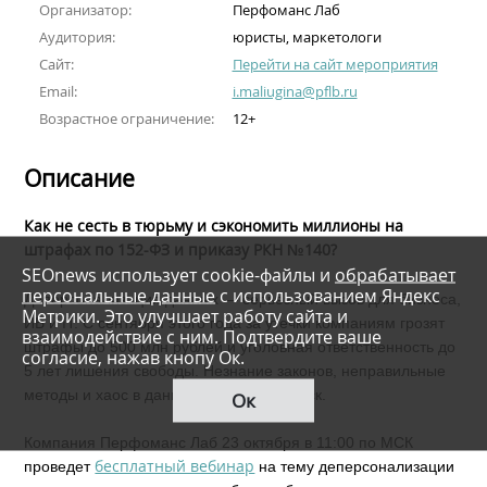
Организатор:
Перфоманс Лаб
Аудитория:
юристы, маркетологи
Сайт:
Перейти на сайт мероприятия
Email:
i.maliugina@pflb.ru
Возрастное ограничение:
12+
Описание
Как не сесть в тюрьму и сэкономить миллионы на
штрафах по 152-ФЗ и приказу РКН №140?
SEOnews использует cookie-файлы и
обрабатывает
персональные данные
с использованием Яндекс
Деперсонализация данных — серьезный вызов для бизнеса,
Метрики. Это улучшает работу сайта и
ИБ и IT. С сентября этого года за утечки компаниям грозят
взаимодействие с ним. Подтвердите ваше
штрафы до 500 млн рублей и уголовная ответственность до
согласие, нажав кнопу Ок.
5 лет лишения свободы. Незнание законов, неправильные
методы и хаос в данных = огромный риск.
Ок
Компания Перфоманс Лаб 23
октября в 11:00 по МСК
бесплатный вебинар
проведет
на тему д
еперсонализации