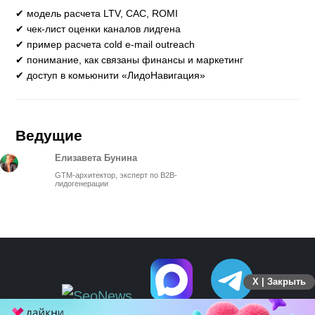
✔ модель расчета LTV, CAC, ROMI
✔ чек-лист оценки каналов лидгена
✔ пример расчета cold e-mail outreach
✔ понимание, как связаны финансы и маркетинг
✔ доступ в комьюнити «ЛидоНавигация»
Ведущие
Елизавета Бунина
GTM-архитектор, эксперт по B2B-
лидогенерации
X | Закрыть