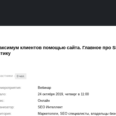
максимум клиентов помощью сайта. Главное про 
итику
частники
0 чел.
 мероприятия:
Вебинар
ало:
24 октября 2019, четверг в 11:00
ес:
Онлайн
анизатор:
SEO Интеллект
итория:
Маркетологи, SEO специалисты, владельцы биз