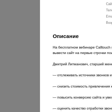
Сай
Тел
Ema
Воз
Описание
На бесплатном вебинаре Calltouch 
вывести сайт на первые строчки по
Дмитрий Литманович, старший мене
— отслеживать источники звонков и
— снизить стоимость привлечения 
— повысить конверсию сайта и уве
— оценить качество отработки звонк