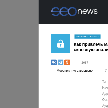
ИНТЕРНЕТ-РЕКЛАМА
Как привлечь 
сквозную анал
2687
Мероприятие завершено
У
Тип
Нач
Адр
Орг
Ауд