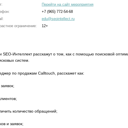
т:
Перейти на сайт мероприятия
ефон:
+7 (965) 772-54-68
il:
edu@seointellect.ru
растное ограничение:
12+
и SEO-Интеллект расскажут о том, как с помощью поисковой оптим
исковых систем.
джер по продажам Calltouch, расскажет как:
 заявок;
клиентов;
личить количество обращений;
ов и заявок;