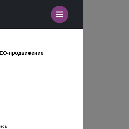
≡
SEO-продвижение
неса