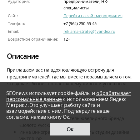
Аудитория:
предприниматели, HR-
специалисты
Сайт:
Перейти на сайт мероприятия
Телефон:
+7 (964) 250-55-45
Email:
reklama-strateg@yandex.ru
Возрастное ограничение:
12+
Описание
Приглашаем вас на вдохновляющую встречу для
предпринимателей, где мы вместе поразмышляем о том,
что делает бизнес по‑настоящему живым и успешным.
SEOnews использует cookie-файлы и
обрабатывает
Наши гости — предприниматели, которые готовы
персональные данные
с использованием Яндекс
Метрики. Это улучшает работу сайта и
поделиться своими историями:
взаимодействие с ним. Подтвердите ваше
согласие, нажав кнопу Ок.
Анна Русских — основатель ювелирного бренда
«Золото Русских».
Ок
Инна Виноградова - руководитель студии дизайна
VINTERIOR.