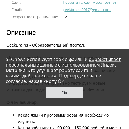
Сайт:
Перейти на сайт мероприятия
Email:
geekbrains2017@gmail.com
Возрастное ограничение:
12+
Описание
GeekBrains - Образовательный портал.
Мы учим людей с нуля осваивать программирование,
SEOnews использует cookie-файлы и
обрабатывает
персональные данные
с использованием Яндекс
веб-дизайн и маркетинг. Проводим онлайн-курсы со
Метрики. Это улучшает работу сайта и
стажировкой и бесплатные мастер-классы, развиваем
взаимодействие с ним. Подтвердите ваше
сообщество, сотрудничаем с компаниями по
согласие, нажав кнопу Ок.
трудоустройству и непрерывно тестируем новые
методики для поднятия эффективности обучения.
Ок
О чем вебинар:
Какие языки программирования необходимо
изучить.
Как зарабатывать 100 000 – 150 000 рублей в месяц.