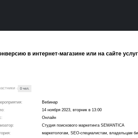
онверсию в интернет-магазине или на сайте услу
частники
0 чел.
ероприятия:
Вебинар
ло:
14 ноября 2023, вторник в 13:00
с:
Онлайн
изатор:
Студия поискового маркетинга SEMANTICA
ория:
маркетологам, SEO-специалистам, владельцам би