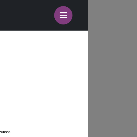
≡
г
знеса