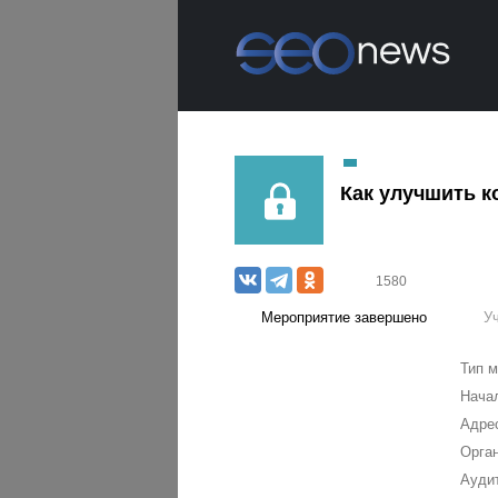
Как улучшить к
1580
Мероприятие завершено
У
Тип м
Нача
Адре
Орган
Аудит