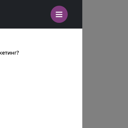
≡
кетинг?