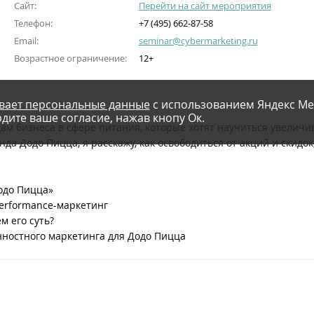
Сайт:
Перейти на сайт мероприятия
Телефон:
+7 (495) 662-87-58
Email:
seminar@cybermarketing.ru
Возрастное ограничение:
12+
вает персональные данные
с использованием Яндекс Ме
дите ваше согласие, нажав кнопу Ок.
ам бизнеса в сфере питания, которые хотят научиться увеличив
да Додо Пицца, я расскажу, как освободиться от акций и скидо
Додо Пицца»
erformance-маркетинг
м его суть?
ностного маркетинга для Додо Пицца