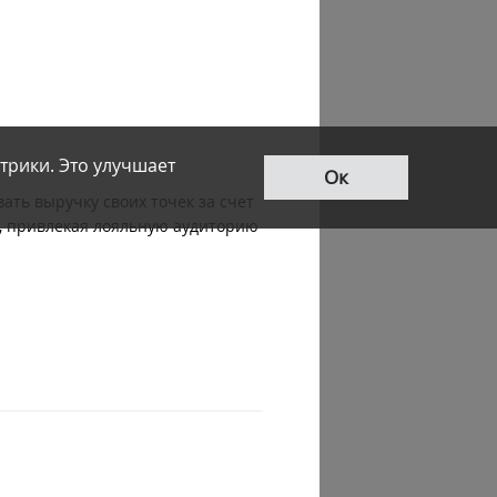
трики. Это улучшает
Ок
ать выручку своих точек за счет
к, привлекая лояльную аудиторию