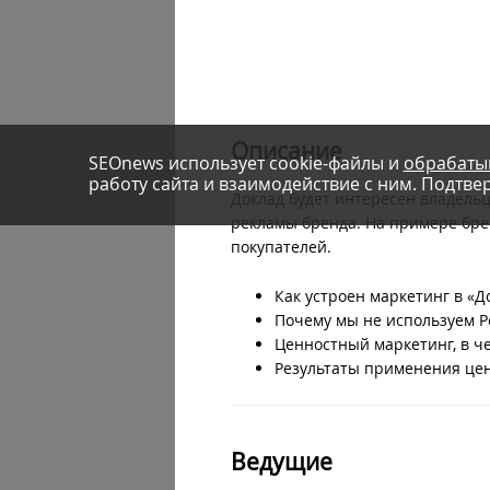
Описание
SEOnews использует cookie-файлы и
обрабаты
работу сайта и взаимодействие с ним. Подтвер
Доклад будет интересен владельц
рекламы бренда. На примере брен
покупателей.
Как устроен маркетинг в «
Почему мы не используем P
Ценностный маркетинг, в че
Результаты применения цен
Ведущие