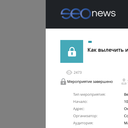
Как вылечить 
2473
Мероприятие завершено
Тип мероприятия:
В
Начало:
10
Адрес:
О
Организатор:
Co
Аудитория:
Ма