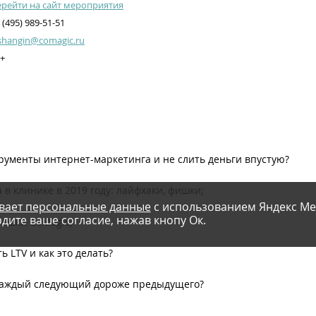
рейти на сайт мероприятия
 (495) 989-51-51
shangin@comagic.ru
+
рументы интернет-маркетинга и не слить деньги впустую?
 в клинике в 2019 году: лайфхаки, фишки;
вает персональные данные
с использованием Яндекс Ме
дите ваше согласие, нажав кнопу Ок.
фишки CoMagic;
 LTV и как это делать?
у каждый следующий дороже предыдущего?