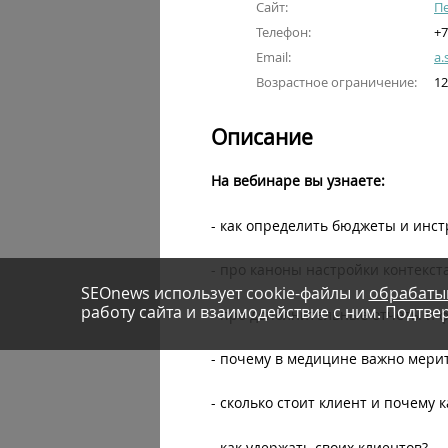
Сайт:
Пе
Телефон:
+7
Email:
a.
Возрастное ограничение:
12
Описание
На вебинаре вы узнаете:
- как определить бюджеты и инст
- про каноны настройки контекста
SEOnews использует cookie-файлы и
обрабаты
работу сайта и взаимодействие с ним. Подтвер
- про дополнительные отчеты и 
- почему в медицине важно мерить
- сколько стоит клиент и почем
- как удержать своих клиентов?