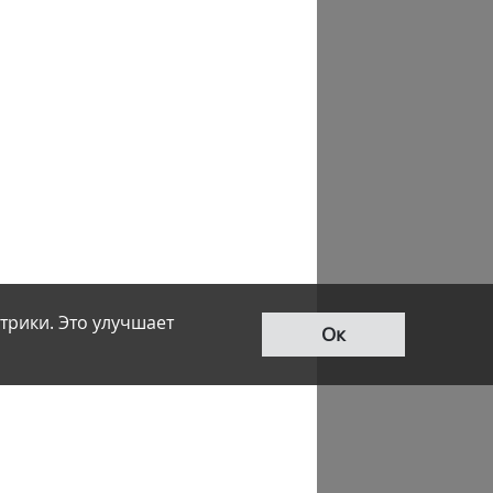
трики. Это улучшает
Ок