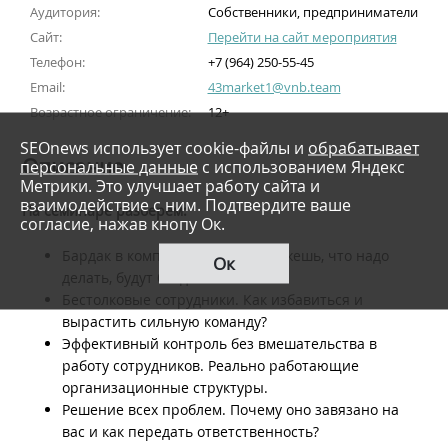
Аудитория:
Собственники, предприниматели
Сайт:
Перейти на сайт мероприятия
Телефон:
+7 (964) 250-55-45
Email:
43market1@vnb.team
Возрастное ограничение:
12+
SEOnews использует cookie-файлы и
обрабатывает
Описание
персональные данные
с использованием Яндекс
Метрики. Это улучшает работу сайта и
взаимодействие с ним. Подтвердите ваше
На семинаре разберем:
согласие, нажав кнопу Ок.
Бардак в компании: пока не скажешь, что надо
Ок
делать, будут бездельничать.
Бестолковые сотрудники. Как избавиться и
вырастить сильную команду?
Эффективный контроль без вмешательства в
работу сотрудников. Реально работающие
организационные структуры.
Решение всех проблем. Почему оно завязано на
вас и как передать ответственность?