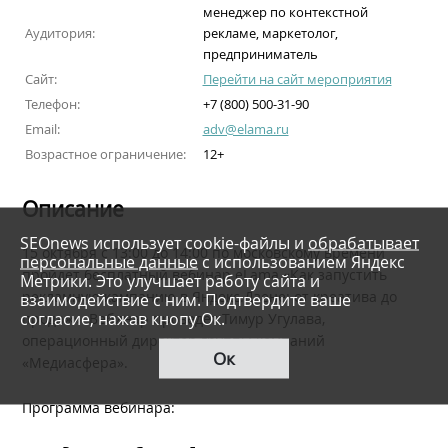
менеджер по контекстной
Аудитория:
рекламе, маркетолог,
предприниматель
Сайт:
Перейти на сайт мероприятия
Телефон:
+7 (800) 500-31-90
Email:
adv@elama.ru
Возрастное ограничение:
12+
Описание
SEOnews использует cookie-файлы и
обрабатывает
15 октября с 13:00 до 14:00 по московскому времени
персональные данные
с использованием Яндекс
пройдет бесплатный вебинар eLama «Как запустить
Метрики. Это улучшает работу сайта и
рекламную кампанию в Яндекс.Дзене: от креатива до
взаимодействие с ним. Подтвердите ваше
согласие, нажав кнопу Ок.
продаж». Вебинар проведет Тимур Угулава,
операционный директор группы компаний
Ок
«‎Медиасфера».
Программа вебинара: