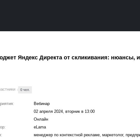
юджет Яндекс Директа от скликивания: нюансы, 
частники
0 чел.
риятия:
Вебинар
02 апреля 2024, вторник в 13:00
Онлайн
ор:
eLama
:
менеджер по контекстной рекламе, маркетолог, предп