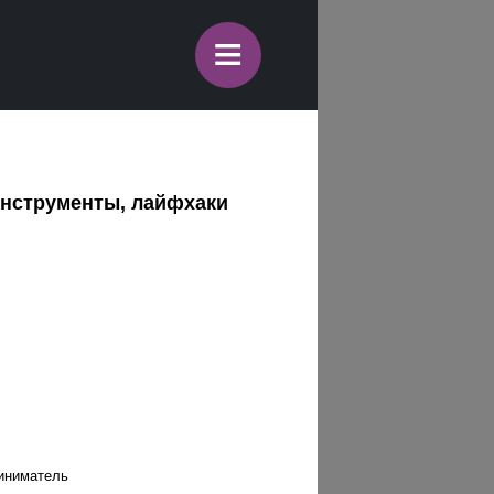
≡
инструменты, лайфхаки
риниматель