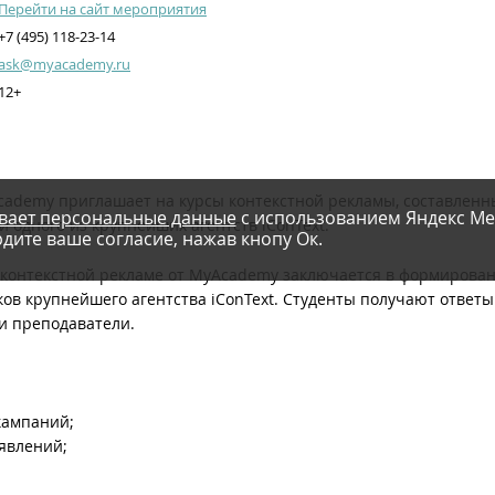
Перейти на сайт мероприятия
+7 (495) 118-23-14
ask@myacademy.ru
12+
ademy приглашает на курсы контекстной рекламы, составленн
вает персональные данные
с использованием Яндекс Ме
одного из крупнейших агентств iConText.
дите ваше согласие, нажав кнопу Ок.
 контекстной рекламе от MyAcademy заключается в формирован
ов крупнейшего агентства iConText. Студенты получают ответы
и преподаватели.
кампаний;
явлений;