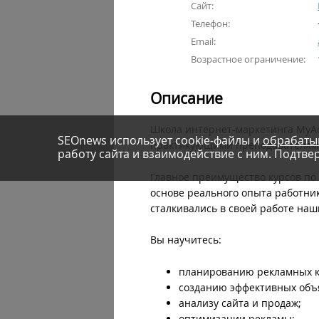
Сайт:
Телефон:
Email:
Возрастное ограничение:
Описание
Школа интернет-маркетинга MyAc
SEOnews использует cookie-файлы и
обрабаты
практикующими преподавателями 
работу сайта и взаимодействие с ним. Подтвер
Главное преимущество курсов по
основе реального опыта работник
сталкивались в своей работе наш
Вы научитесь:
планированию рекламных 
созданию эффективных объ
анализу сайта и продаж;
оптимизации рекламы;