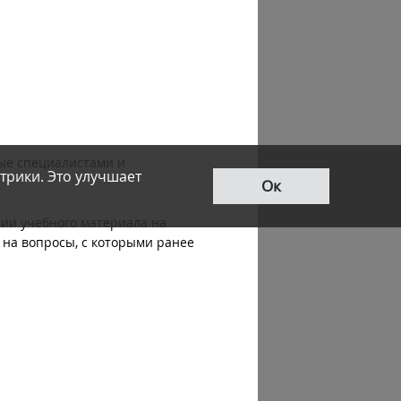
ые специалистами и
трики. Это улучшает
Ок
ии учебного материала на
 на вопросы, с которыми ранее