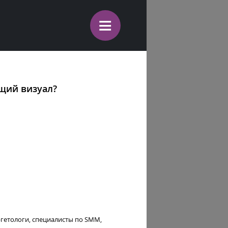
≡
ющий визуал?
ргетологи, специалисты по SMM,