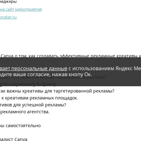
неджеры
на сайт мероприятия
broker.ru
Canva о том, как создавать эффективные рекламные креативы и
вает персональные данные
с использованием Яндекс Ме
дите ваше согласие, нажав кнопу Ок.
ивы: что можно и нельзя показывать в рекламе?
gital-маркетингу R-брокер
 так важны креативы для таргетированной рекламы?
я к креативам рекламных площадок.
ативов для успешной рекламы?
 рекламного агентства.
ры самостоятельно
иалист Canva