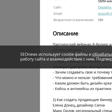
SMM-ме
Сайт:
Перейти 
Email:
press@r-
Возрастное ограничение:
12+
Описание
Партнерский вебинар R-брокер и 
онлайн-рекламе.
SEOnews использует cookie-файлы и
обрабаты
работу сайта и взаимодействие с ним. Подтвер
1) Эффективные рекламные креат
Эльвира Судиярова, эксперт по di
- Зачем создавать свое и почему
- Что можно и нельзя: требовани
- Каким должен быть дизайн кре
- Кейсы и антикейсы из практики
2) Как создать продающие банне
Елена Донец, дизайнер Canva
Марк Орлов, региональный спец