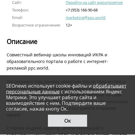
Сайт:
Перейти на сайт мероприятия
Телефон:
+7 (953) 166-90-68
Email:
marketing@ppc.world
Возрастное ограничение:
12+
Описание
Совместный вебинар школы инноваций ИКРА и
образовательного портала о работе с интернет-
рекламой ppc.world.
Поговорим о том, почему «креатив» это не творчество, а
SEOnews использует cookie-файлы и
обрабатывает
самая настоящая математика в маркетинге. Что нужно
персональные данные
с использованием Яндекс
сделать, чтобы обратить внимание аудитории на свой
Метрики. Это улучшает работу сайта и
продукт и выполнить бизнес-задачи. Разберём несколько
взаимодействие с ним. Подтвердите ваше
удачных кейсов и попробуем поштурмить в прямом
согласие, нажав кнопу Ок.
эфире!
Ок
Стифеев Андрей, куратор школы инноваций и
креативного мышления ИКРА, основатель бизнес-дизайн