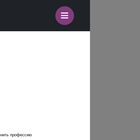
≡
енить профессию