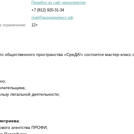
Перейти на сайт мероприятия
+7 (812) 920-31-34
mail@академиямсп.рф
е ограничение:
12+
го общественного пространства «СреДА!» состоится мастер-класс 
но;
оплательщика;
льзу легальной деятельности;
митриева
:
гового агентства ПРОФИ;
кт-Петербурга.