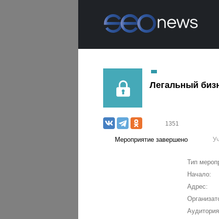
Легальный биз
1351
Мероприятие завершено
У
Тип мероп
Начало:
Адрес:
Организат
Аудитория