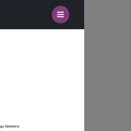
≡
цы бизнеса