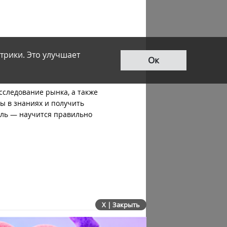
трики. Это улучшает
Ок
сследование рынка, а также
ы в знаниях и получить
ель — научится правильно
X | Закрыть