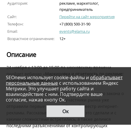
Аудитория:
рекламе, маркетолог,
предприниматель
Сайт:
Перейти на сайт мероприятия
Телефон:
+7 (800) 500-31-90
Email:
events@elama.ru
Возрастное ограничение:
12+
Описание
24 ноября с 13:00 до 15:00 по московскому времени
пройдет вебинар «
Маркировка и отчетность по рекламе:
SEOnews использует cookie-файлы и
обрабатывает
итоги первого цикла
».
персональные данные
с использованием Яндекс
Метрики. Это улучшает работу сайта и
Прошло два месяца со вступления в силу нового закона о
взаимодействие с ним. Подтвердите ваше
согласие, нажав кнопу Ок.
маркировке digital-рекламы, участники рынка уже
отправили первые отчеты в Единый реестр интернет-
Ок
рекламы. Рассказываем о том, как они это сделали и с
какими сложностями встретились, а также делимся
последними разъяснениями от контролирующих