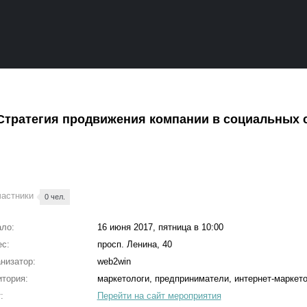
Стратегия продвижения компании в социальных 
частники
0 чел.
ло:
16 июня 2017, пятница в 10:00
с:
просп. Ленина, 40
низатор:
web2win
тория:
маркетологи, предприниматели, интернет-маркет
:
Перейти на сайт мероприятия