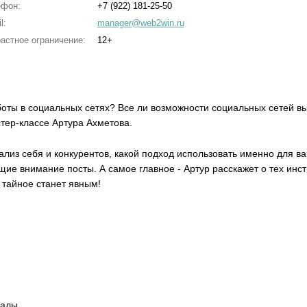
ефон:
+7 (922) 181-25-50
l:
manager@web2win.ru
астное ограничение:
12+
оты в социальных сетях? Все ли возможности социальных сетей вы
тер-классе Артура Ахметова.
нализ себя и конкурентов, какой подход использовать именно для в
ие внимание посты. А самое главное - Артур расскажет о тех инс
 тайное станет явным!
иалы