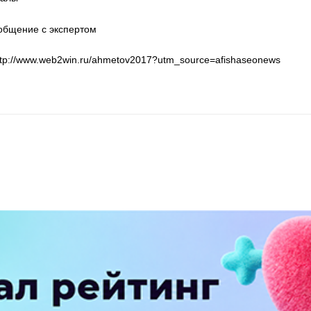
общение с экспертом
ttp://www.web2win.ru/ahmetov2017?utm_source=afishaseonews