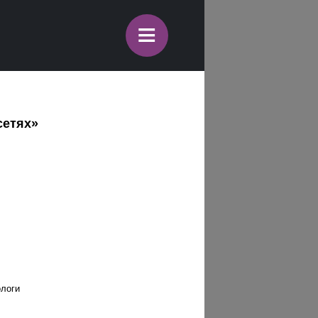
≡
сетях»
ологи