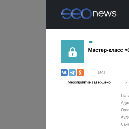
Мастер-класс «
4504
Мероприятие завершено
У
Нача
Адре
Орга
Ауди
Сайт