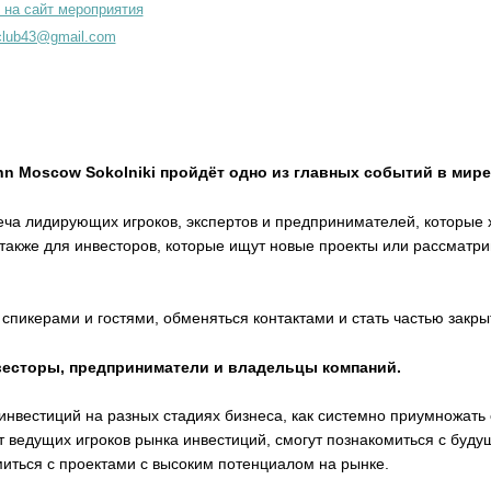
 на сайт мероприятия
club43@gmail.com
 Inn Moscow Sokolniki пройдёт одно из главных событий в ми
ча лидирующих игроков, экспертов и предпринимателей, которые 
а также для инвесторов, которые ищут новые проекты или рассматр
 спикерами и гостями, обменяться контактами и стать частью закр
весторы, предприниматели и владельцы компаний.
инвестиций на разных стадиях бизнеса, как системно приумножать 
т ведущих игроков рынка инвестиций, смогут познакомиться с буд
миться с проектами с высоким потенциалом на рынке.