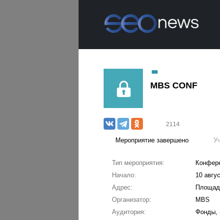
MBS CONF
2114
Мероприятие завершено
У
Тип мероприятия:
Конфер
Начало:
10 авгус
Адрес:
Площадк
Организатор:
MBS
Аудитория:
Фонды, 