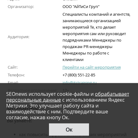
Организатор:
ООО "АйТиСи Груп"
Специалисты компаний и агентств,
занимающиеся организацией
мероприятий Те, кто делает
мероприятия сам или руководит
Аудитория:
подрядчиками Менеджеры по
продажам PR-менеджеры
Менеджеры по работе с
клиентами
Сайт:
Перейти на сайт мероприятия
Телефон:
+7 (800) 551-22-85
Email:
info@itctraining.ru
Возрастное ограничение:
12+
SEOnews использует cookie-файлы и
обрабатывает
персональные данные
с использованием Яндекс
Метрики. Это улучшает работу сайта и
Описание
взаимодействие с ним. Подтвердите ваше
согласие, нажав кнопу Ок.
Вы узнаете:
Ок
как повысить эффективность ваших мероприятий