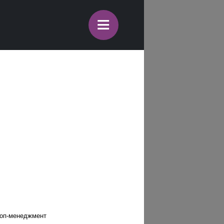
≡
топ-менеджмент