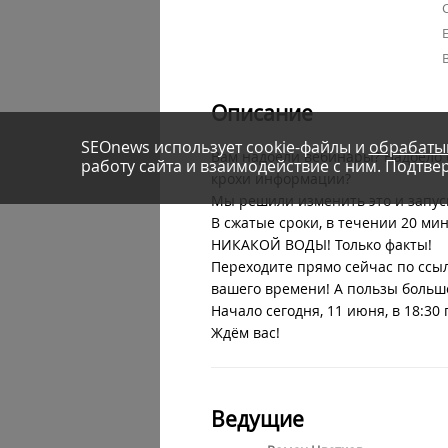
С
E
Описание
SEOnews использует cookie-файлы и
обрабаты
Вам надоели вебинары? Надоело с
работу сайта и взаимодействие с ним. Подтвер
крохи информации?
Мы решили изменить это и запус
В сжатые сроки, в течении 20 мин
НИКАКОЙ ВОДЫ! Только факты!
Переходите прямо сейчас по ссы
вашего времени! А пользы больше
Начало сегодня, 11 июня, в 18:30 
Ждём вас!
Ведущие