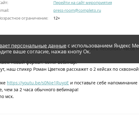
айт:
Перейти на сайт мероприятия
mail:
press-room@completo.ru
Возрастное ограничение:
12+
вает персональные данные
с использованием Яндекс Ме
лушать монотонную речь спикера и тратить несколько часов на
дите ваше согласие, нажав кнопу Ок.
каем новый формат: мини-вебинар.
ут, наш спикер Роман Цветков расскажет о 2 кейсах по сквозной
лке
https://youtu.be/s0Nie1RuyoE
и поставьте себе напоминание 
, чем за 2 часа обычного вебинара!
по мск.