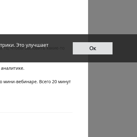
трики. Это улучшает
Ок
 то, чтобы выловить какие-то
 аналитике.
о мини-вебинаре. Всего 20 минут