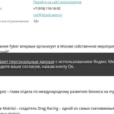
Перейти на сайт мероприятия
н:
+7 (918) 116-16-92
nat@attack.agency
тное ограничение:
12+
ания Fyber впервые организует в Москве собственное меропри
ний”.
вает персональные данные
с использованием Яндекс Ме
ой рекламы обсудят тенденции развития рынка во всем мире 
дите ваше согласие, нажав кнопу Ок.
куссионной панели примут участие:
get) –
глава отдела по международному развитию бизнеса на my
e Mobile)
– создатель Drag Racing – одной из самых скачиваемых
tive Mobile.