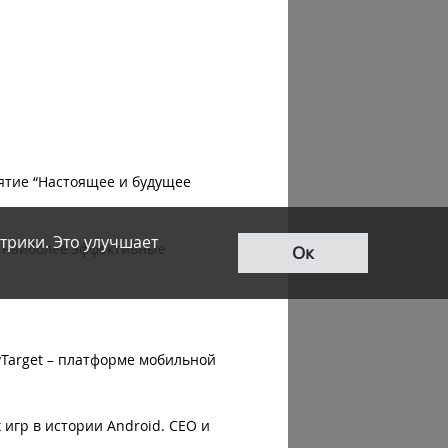
ятие “Настоящее и будущее
трики. Это улучшает
и наиболее эффективные
Ок
Target – платформе мобильной
 игр в истории Android. CEO и