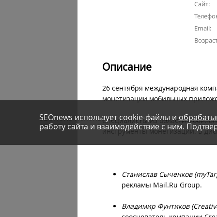
Сайт:
Телефо
Email:
Возрас
Описание
26 сентября международная комп
монетизации мобильных приложе
SEOnews использует cookie-файлы и
обрабаты
Специалисты из области мобильн
работу сайта и взаимодействие с ним. Подтвер
инструменты монетизации. В дис
Станислав Сыченков (myTar
рекламы Mail.Ru Group.
Владимир Фунтиков (Creativ
сооснователь компании Crea