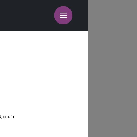
≡
 стр. 1)