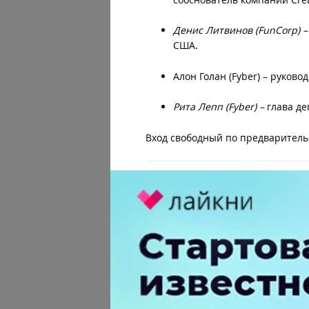
Денис Литвинов (FunCorp) 
США.
Алон Голан (Fyber) – руково
Рита Лепп (Fyber) –
глава де
Вход свободный по предварител