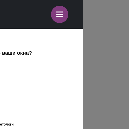
≡
о ваши окна?
етологи