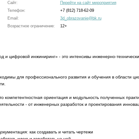
Сайт:
Перейти на сайт мероприятия
Телефон:
+7 (812) 718-62-09
Email:
3d_obrazovanie@bk.ru
Возрастное ограничение:
12+
 и цифровой инжиниринг» - это интенсивы инженерно-технически
ходимы для профессионального развития и обучения в области ци
ти.
то компетентностная ориентация и модульность полученных практи
ятельности - от инженерных разработок и проектирования инновац
окументация: как создавать и читать чертежи
работать идею и заработать на ней