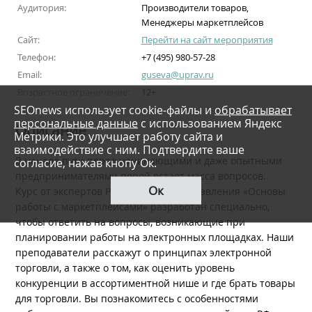
Аудитория:
Производители товаров,
Менеджеры маркетплейсов
Сайт:
Перейти на сайт мероприятия
Телефон:
+7 (495) 980-57-28
Email:
guseva@uprav.ru
Возрастное ограничение:
12+
SEOnews использует cookie-файлы и
обрабатывает
персональные данные
с использованием Яндекс
Описание
Метрики. Это улучшает работу сайта и
взаимодействие с ним. Подтвердите ваше
В начале пути перед начинающими и даже опытными
согласие, нажав кнопу Ок.
предпринимателями порой встает масса вопросов.
Ок
Курс от экспертов Русской Школы Управления «Основы
работы с маркетплейсами» разработан специально,
чтобы ответить на вопросы, возникающие при
планировании работы на электронных площадках. Наши
преподаватели расскажут о принципах электронной
торговли, а также о том, как оценить уровень
конкуренции в ассортиментной нише и где брать товары
для торговли. Вы познакомитесь с особенностями