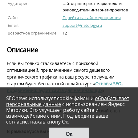
Аудитория:
сайтов, интернет-маркетологи,
руководители интернет-проектов
Сайт:
Перейти на сайт мероприятия
Email:
support@netology.ru
Возрастное ограничение:
12+
Описание
Если вы только сталкиваетесь с поисковой
оптимизацией, привлечением самого дешевого
органического трафика на ваш ресурс, то лучшим
стартом будет бесплатный онлайн-курс «
Основы SEO-
продвижения: аудит сайта для начинающих
».
Совместная образовательная программа университета
SEOnews использует cookie-файлы и
обрабатывает
персональные данные
с использованием Яндекс
«Нетология» и агентства «Ingate» поможет вам
Метрики. Это улучшает работу сайта и
познакомиться с SEO и получить практический опыт
взаимодействие с ним. Подтвердите ваше
поисковой оптимизации.
согласие, нажав кнопу Ок.
В рамках курса вы научитесь:
Ок