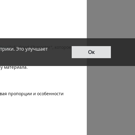
lBncE
">Stylized Character", которое
трики. Это улучшает
Ок
у материала.
ывая пропорции и особенности