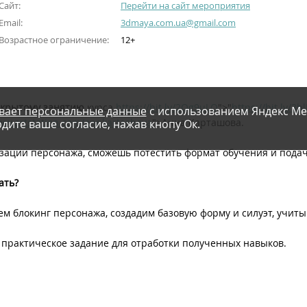
Сайт:
Перейти на сайт мероприятия
Email:
3dmaya.com.ua@gmail.com
Возрастное ограничение:
12+
ткрытому занятию
курса
https://bit.ly/2Qg9uLQ
">"
https://bit.ly/3b
вает персональные данные
с использованием Яндекс Ме
www.artstation.com/annkartashova
">Анна Карташова.
дите ваше согласие, нажав кнопу Ок.
изации персонажа, сможешь потестить формат обучения и подач
ать?
ем блокинг персонажа, создадим базовую форму и силуэт, учит
 практическое задание для отработки полученных навыков.