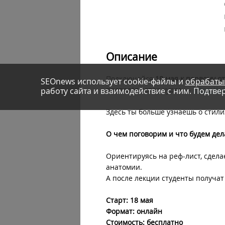
Описание
Подключайся
18 мая к первому о
SEOnews использует cookie-файлы и
обрабаты
проведёт автор курса —
https://
работу сайта и взаимодействие с ним. Подтвер
Здесь ты больше узнаёшь о стил
О чем поговорим и что будем дел
Ориентируясь на реф-лист, сдела
анатомии.
А после лекции студенты получат
Старт: 18 мая
Формат: онлайн
Стоимость: бесплатно