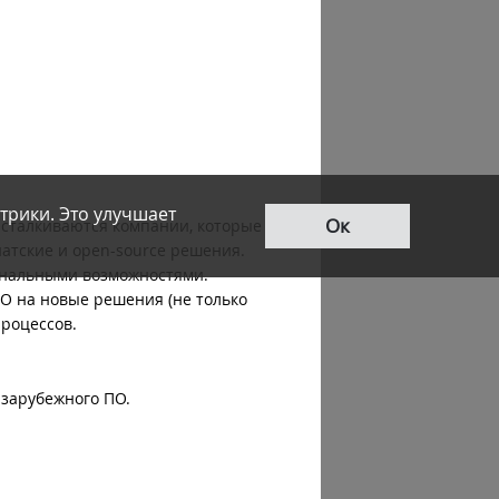
трики. Это улучшает
Ок
 сталкиваются компании, которые
атские и open-source решения.
иональными возможностями.
О на новые решения (не только
процессов.
 зарубежного ПО.