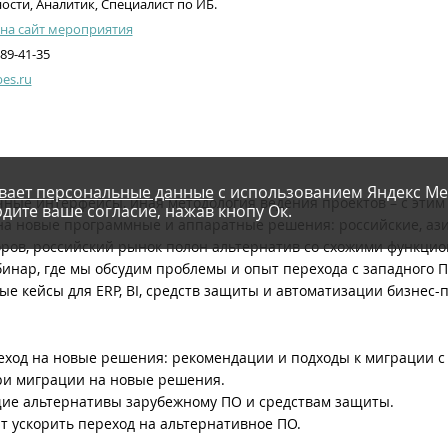
ости, Аналитик, Специалист по ИБ.
на сайт мероприятия
789-41-35
es.ru
вает персональные данные
с использованием Яндекс Ме
ные интерфейсы, иная методология ведения проектов – с этим
дите ваше согласие, нажав кнопу Ок.
на новые программные и аппаратные решения: российские, ази
оров, российский рынок полон альтернатив со схожими функц
инар, где мы обсудим проблемы и опыт перехода с западного П
е кейсы для ERP, BI, средств защиты и автоматизации бизнес-
еход на новые решения: рекомендации и подходы к миграции с
ри миграции на новые решения.
щие альтернативы зарубежному ПО и средствам защиты.
т ускорить переход на альтернативное ПО.