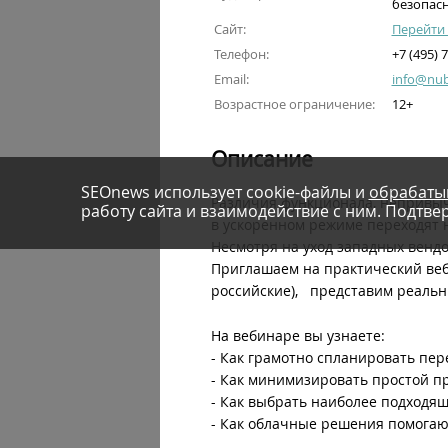
безопасн
Сайт:
Перейти 
Телефон:
+7 (495) 
Email:
info@nub
Возрастное ограничение:
12+
Описание
SEOnews использует cookie-файлы и
обрабаты
Различия функционала, непривыч
работу сайта и взаимодействие с ним. Подтвер
в ускоренном режиме переходят 
Несмотря на уход западных венд
Приглашаем на практический веб
российские), представим реальны
На вебинаре вы узнаете:
- Как грамотно спланировать пер
- Как минимизировать простой п
- Как выбрать наиболее подходя
- Как облачные решения помогаю