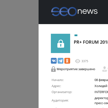
PR+ FORUM 2018
3375
Мероприятие завершено
Начало:
08 феврал
Адрес:
Холидей 
Организатор:
INTERF
директор
Аудитория:
пресс-се