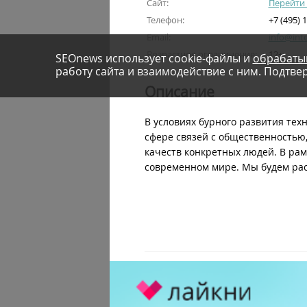
Сайт:
Перейти 
Телефон:
+7 (495) 
Email:
info@int
Возрастное ограничение:
12+
SEOnews использует cookie-файлы и
обрабаты
работу сайта и взаимодействие с ним. Подтвер
Описание
В условиях бурного развития те
сфере связей с общественностью,
качеств конкретных людей. В рам
современном мире. Мы будем рас