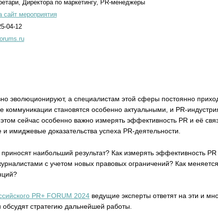
ретари, Директора по маркетингу, PR-менеджеры
а сайт мероприятия
25-04-12
forums.ru
но эволюционируют, а специалистам этой сферы постоянно приход
е коммуникации становятся особенно актуальными, и PR-индустри
этом сейчас особенно важно измерять эффективность PR и её связ
 и имиджевые доказательства успеха PR-деятельности.
 приносят наибольший результат? Как измерять эффективность PR 
журналистами с учетом новых правовых ограничений? Как меняется
нций?
оссийского PR+ FORUM 2024
ведущие эксперты ответят на эти и мно
 обсудят стратегию дальнейшей работы.