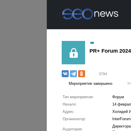
PR+ Forum 202
3794
Мероприятие завершено
У
Тип мероприятия:
Форум
Начало:
14 феврал
Адрес:
Холидей 
Организатор:
InterForum
Директора
Аудитория: